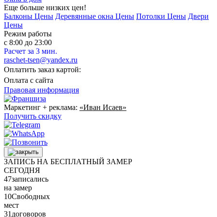
Еще больше низких цен!
Балконы Цены
Деревянные окна Цены
Потолки Цены
Двери
Цены
Режим работы
с 8:00 до 23:00
Расчет за 3 мин.
raschet-tsen@yandex.ru
Оплатить заказ картой:
Оплата с сайта
Правовая информация
Маркетинг + реклама:
«Иван Исаев»
Получить скидку
ЗАПИСЬ НА БЕСПЛАТНЫЙ ЗАМЕР
СЕГОДНЯ
47
записались
на замер
10
Свободных
мест
31
договоров